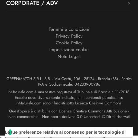
CORPORATE / ADV
Termini e condizioni
Privacy Policy
Cookie Policy
Impostazioni cookie
Note Legali
GREENMATCH S.R.L. S.B. - Via Corfù, 106 - 25124 - Brescia (BS) - Partita
IVA e CodiceFiscale: 04233900986
inNaturale.com è una testata registrata al Tribunale di Brescia n.11/2018.
Eccetto dove diversamente indicato, tutti i contenuti pubblicati su
inNaturale.com sono rilasciati sotto Licenza Creative Commons.
Quest’opera è distribuita con Licenza Creative Commons Attribuzione -
Non commerciale - Non opere derivate 3.0 Unported. © Diritti riservati
Le tue preferenze relative al consenso per le tecnologie di