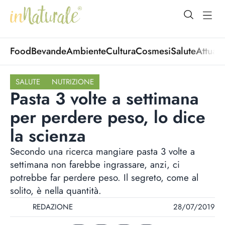
open Menu
open
Food
Bevande
Ambiente
Cultura
Cosmesi
Salute
Attuali
SALUTE
NUTRIZIONE
Pasta 3 volte a settimana
per perdere peso, lo dice
la scienza
Secondo una ricerca mangiare pasta 3 volte a
settimana non farebbe ingrassare, anzi, ci
potrebbe far perdere peso. Il segreto, come al
solito, è nella quantità.
REDAZIONE
28/07/2019