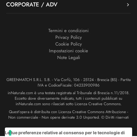
CORPORATE / ADV
Termini e condizioni
Privacy Policy
Cookie Policy
Impostazioni cookie
Note Legali
GREENMATCH S.R.L. S.B. - Via Corfù, 106 - 25124 - Brescia (BS) - Partita
IVA e CodiceFiscale: 04233900986
inNaturale.com è una testata registrata al Tribunale di Brescia n.11/2018.
Eccetto dove diversamente indicato, tutti i contenuti pubblicati su
inNaturale.com sono rilasciati sotto Licenza Creative Commons.
Quest’opera è distribuita con Licenza Creative Commons Attribuzione -
Non commerciale - Non opere derivate 3.0 Unported. © Diritti riservati
Le tue preferenze relative al consenso per le tecnologie di