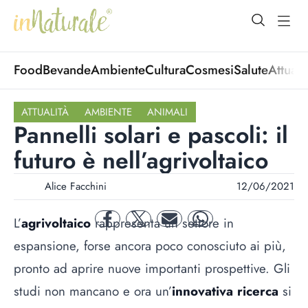
open Menu
open
Food
Bevande
Ambiente
Cultura
Cosmesi
Salute
Attuali
ATTUALITÀ
AMBIENTE
ANIMALI
Pannelli solari e pascoli: il
futuro è nell’agrivoltaico
Alice Facchini
12/06/2021
L’
agrivoltaico
rappresenta un settore in
facebook
twitter
mail
whatsapp
espansione, forse ancora poco conosciuto ai più,
pronto ad aprire nuove importanti prospettive. Gli
studi non mancano e ora un’
innovativa ricerca
si