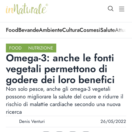
open Menu
open
Food
Bevande
Ambiente
Cultura
Cosmesi
Salute
Attuali
FOOD
NUTRIZIONE
Omega-3: anche le fonti
vegetali permettono di
godere dei loro benefici
Non solo pesce, anche gli omega-3 vegetali
possono migliorare la salute del cuore e ridurre il
rischio di malattie cardiache secondo una nuova
ricerca
Denis Venturi
26/05/2022