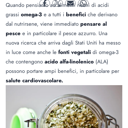
Quando pensiamo ad alimenti ricchi di acidi
facebook
twitter
mail
whatsapp
grassi
omega-3
e a tutti i
benefici
che derivano
dal nutrirsene, viene immediato
pensare al
pesce
e in particolare il pesce azzurro. Una
nuova ricerca che arriva dagli Stati Uniti ha messo
in luce come anche le
fonti vegetali
di omega-3
che contengono
acido alfa-linolenico
(ALA)
possono portare ampi benefici, in particolare per
salute cardiovascolare.