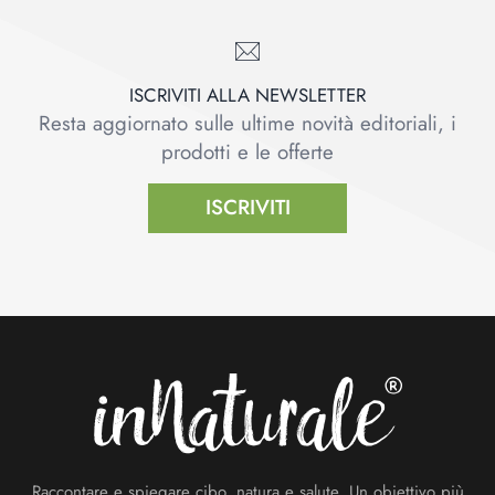
ISCRIVITI ALLA NEWSLETTER
Resta aggiornato sulle ultime novità editoriali, i
prodotti e le offerte
ISCRIVITI
Footer
Raccontare e spiegare cibo, natura e salute. Un obiettivo più