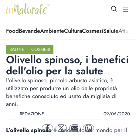
open Menu
open
Food
Bevande
Ambiente
Cultura
Cosmesi
Salute
Attuali
SALUTE
COSMESI
Olivello spinoso, i benefici
dell'olio per la salute
L’olivello spinoso, piccolo arbusto asiatico, è
utilizzato per produrre un olio dalle proprietà
benefiche conosciuto ed usato da migliaia di
anni.
REDAZIONE
09/06/2020
L’olivello spinoso
è conosciuto nel mondo per il
facebook
twitter
mail
whatsapp