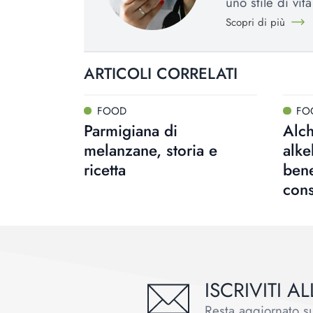
uno stile di vit
Scopri di più
ARTICOLI CORRELATI
FOOD
FO
Parmigiana di
Alc
melanzane, storia e
alke
ricetta
bene
cons
ISCRIVITI 
Resta aggiornato sul