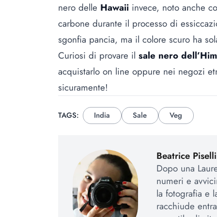
nero delle
Hawaii
invece, noto anche 
carbone durante il processo di essiccazi
sgonfia pancia, ma il colore scuro ha so
Curiosi di provare il
sale nero dell’Him
acquistarlo on line oppure nei negozi etni
sicuramente!
TAGS:
India
Sale
Veg
Beatrice Piselli
Dopo una Laurea
numeri e avvic
la fotografia e 
racchiude entra