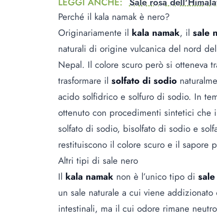
LEGGI ANCHE
:
Sale rosa dell'Himala
Perché il kala namak è nero?
Originariamente il
kala namak
, il
sale 
naturali di origine vulcanica del nord del
Nepal. Il colore scuro però si otteneva 
trasformare il
solfato di sodio
naturalment
acido solfidrico e solfuro di sodio. In te
ottenuto con procedimenti sintetici che i
solfato di sodio, bisolfato di sodio e sol
restituiscono il colore scuro e il sapore
Altri tipi di sale nero
Il
kala namak
non è l’unico tipo di
sale
un sale naturale a cui viene addizionato 
intestinali, ma il cui odore rimane neutr