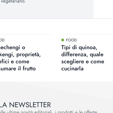
a vegetariano.
OD
FOOD
hechengi o
Tipi di quinoa,
kengi, proprietà,
differenza, quale
fici e come
scegliere e come
umare il frutto
cucinarla
ALLA NEWSLETTER
le ultime novità editoriali, i prodotti e le offerte