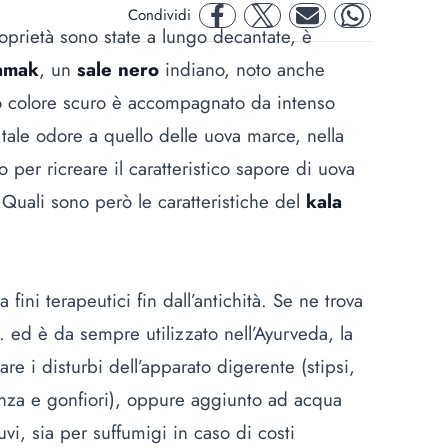
Condividi
facebook
twitter
mail
whatsapp
roprietà sono state a lungo decantate, è
amak
, un
sale nero
indiano, noto anche
ico colore scuro è accompagnato da intenso
tale odore a quello delle uova marce, nella
per ricreare il caratteristico sapore di uova
 Quali sono però le caratteristiche del
kala
a fini terapeutici fin dall’antichità. Se ne trova
C. ed è da sempre utilizzato nell’Ayurveda, la
are i disturbi dell’apparato digerente (stipsi,
lenza e gonfiori), oppure aggiunto ad acqua
vi, sia per suffumigi in caso di costi