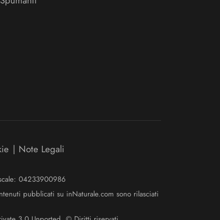
 Spumanti
kie
|
Note Legali
Fiscale: 04233900986
ntenuti pubblicati su inNaturale.com sono rilasciati
ate 3.0 Unported. © Diritti riservati