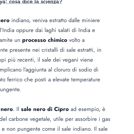
ya: cosa dice la scienza?
nero
indiano, veniva estratto dalle miniere
l’India oppure dai laghi salati di India e
tramite un
processo chimico
volto a
e presente nei cristalli di sale estratti, in
mpi più recenti, il sale dei vegani viene
mplicano l’aggiunta al cloruro di sodio di
fato ferrico che posti a elevate temperature
 pungente.
 nero
. Il
sale nero di Cipro
ad esempio, è
del carbone vegetale, utile per assorbire i gas
o e non pungente come il sale indiano. Il sale