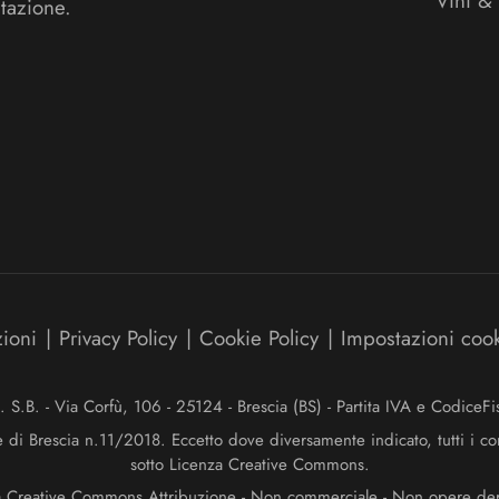
Vini &
tazione.
zioni
|
Privacy Policy
|
Cookie Policy
|
Impostazioni coo
.B. - Via Corfù, 106 - 25124 - Brescia (BS) - Partita IVA e Codice
e di Brescia n.11/2018. Eccetto dove diversamente indicato, tutti i co
sotto Licenza Creative Commons.
a Creative Commons Attribuzione - Non commerciale - Non opere deriv