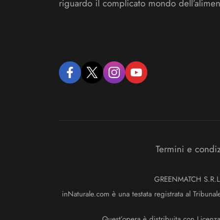
riguardo il complicato mondo dell’alimen
facebook
twitter
instagram
youtube
Termini e condi
GREENMATCH S.R.L. S
inNaturale.com è una testata registrata al Tribunal
Quest’opera è distribuita con Licenz