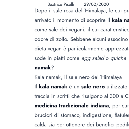
Beatrice Piselli
29/02/2020
Dopo il sale rosa dell’Himalaya, le cui p
arrivato il momento di scoprire il
kala n
come
sale
dei vegani, il cui caratterist
odore di zolfo. Sebbene alcuni associno 
dieta vegan è particolarmente apprezzato 
sode in piatti come
egg salad
o
quiche
.
namak
?
Kala namak, il sale nero dell’Himalaya
Il
kala namak
è un
sale nero
utilizzato 
traccia in scritti che risalgono al 300 a.
medicina tradizionale indiana
, per cur
bruciori di stomaco, indigestione, flatu
calda sia per ottenere dei benefici pedilu