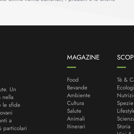
MAGAZINE
SCOPR
Food
Tè & C
Bevande
Ecolog
ute. Un
Ambiente
Nutriz
a nella
Cultura
Spezie
 le sfide
Salute
Lifestyl
ovani
Animali
Scienz
onti a
Itinerari
Storia
ù particolari