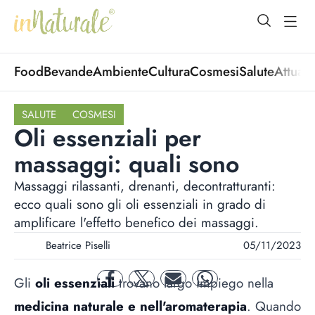
open Menu
open
Food
Bevande
Ambiente
Cultura
Cosmesi
Salute
Attuali
SALUTE
COSMESI
Oli essenziali per
massaggi: quali sono
Massaggi rilassanti, drenanti, decontratturanti:
ecco quali sono gli oli essenziali in grado di
amplificare l'effetto benefico dei massaggi.
Beatrice Piselli
05/11/2023
Gli
oli essenziali
trovano largo impiego nella
facebook
twitter
mail
whatsapp
medicina naturale e nell'aromaterapia
. Quando