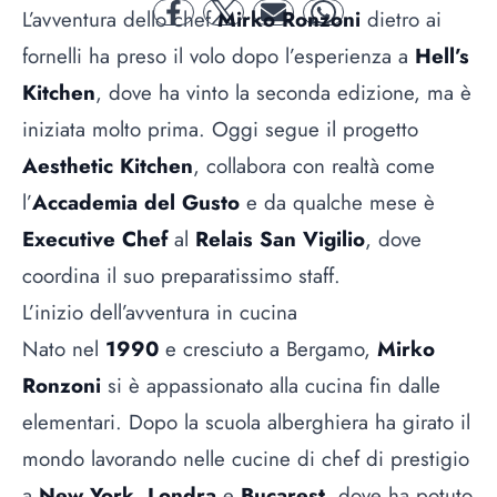
L’avventura dello chef
Mirko Ronzoni
dietro ai
facebook
twitter
mail
whatsapp
fornelli ha preso il volo dopo l’esperienza a
Hell’s
Kitchen
, dove ha vinto la seconda edizione, ma è
iniziata molto prima. Oggi segue il progetto
Aesthetic Kitchen
, collabora con realtà come
l’
Accademia del Gusto
e da qualche mese è
Executive Chef
al
Relais San Vigilio
, dove
coordina il suo preparatissimo staff.
L’inizio dell’avventura in cucina
Nato nel
1990
e cresciuto a Bergamo,
Mirko
Ronzoni
si è appassionato alla cucina fin dalle
elementari. Dopo la scuola alberghiera ha girato il
mondo lavorando nelle cucine di chef di prestigio
a
New York
,
Londra
e
Bucarest
, dove ha potuto