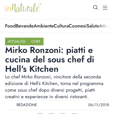
open Menu
open
Food
Bevande
Ambiente
Cultura
Cosmesi
Salute
Attuali
ATTUALITÀ
CHEF
Mirko Ronzoni: piatti e
cucina del sous chef di
Hell's Kitchen
Lo chef Mirko Ronzoni, vincitore della seconda
edizione di Hell’s Kitchen, torna nel programma
come sous chef dopo diversi progetti, piatti
creativi e esperienze in diversi ristoranti.
REDAZIONE
06/11/2018