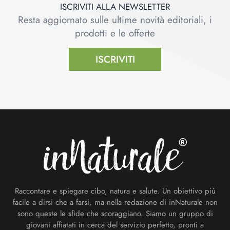
ISCRIVITI ALLA NEWSLETTER
Resta aggiornato sulle ultime novità editoriali, i
prodotti e le offerte
ISCRIVITI
Footer
Raccontare e spiegare cibo, natura e salute. Un obiettivo più
facile a dirsi che a farsi, ma nella redazione di inNaturale non
sono queste le sfide che scoraggiano. Siamo un gruppo di
giovani affiatati in cerca del servizio perfetto, pronti a