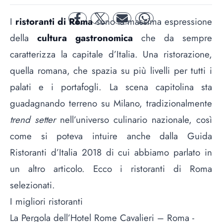
I
ristoranti di Roma
sono la massima espressione
facebook
twitter
mail
whatsapp
della
cultura gastronomica
che da sempre
caratterizza la capitale d’Italia. Una ristorazione,
quella romana, che spazia su più livelli per tutti i
palati e i portafogli. La scena capitolina sta
guadagnando terreno su Milano, tradizionalmente
trend setter
nell’universo culinario nazionale, così
come si poteva intuire anche dalla
Guida
Ristoranti d’Italia 2018 di cui abbiamo parlato in
un altro articolo
. Ecco i ristoranti di Roma
selezionati.
I migliori ristoranti
La Pergola dell’Hotel Rome Cavalieri – Roma -