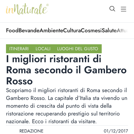
open Menu
open
Food
Bevande
Ambiente
Cultura
Cosmesi
Salute
Attuali
ITINERARI
LOCALI
LUOGHI DEL GUSTO
I migliori ristoranti di
Roma secondo il Gambero
Rosso
Scopriamo il migliori ristoranti di Roma secondo il
Gambero Rosso. La capitale d’Italia sta vivendo un
momento di crescita dal punto di vista della
ristorazione recuperando prestigio sul territorio
nazionale. Ecco i ristoranti da visitare.
REDAZIONE
01/12/2017