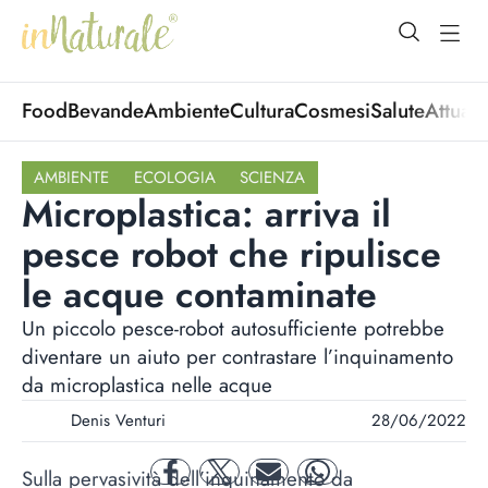
open Menu
open
Food
Bevande
Ambiente
Cultura
Cosmesi
Salute
Attuali
AMBIENTE
ECOLOGIA
SCIENZA
Microplastica: arriva il
pesce robot che ripulisce
le acque contaminate
Un piccolo pesce-robot autosufficiente potrebbe
diventare un aiuto per contrastare l’inquinamento
da microplastica nelle acque
Denis Venturi
28/06/2022
Sulla pervasività dell’inquinamento da
facebook
twitter
mail
whatsapp