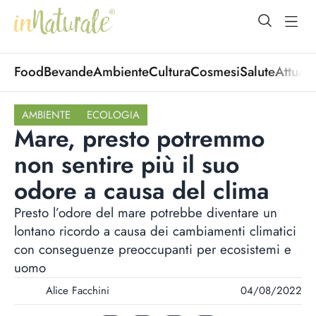
open Menu
open
Food
Bevande
Ambiente
Cultura
Cosmesi
Salute
Attuali
AMBIENTE
ECOLOGIA
Mare, presto potremmo
non sentire più il suo
odore a causa del clima
Presto l’odore del mare potrebbe diventare un
lontano ricordo a causa dei cambiamenti climatici
con conseguenze preoccupanti per ecosistemi e
uomo
Alice Facchini
04/08/2022