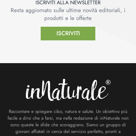
ISCRIVITI ALLA NEWSLETTER
Resta aggiornato sulle ultime novità editoriali, i
prodotti e le offerte
ISCRIVITI
Footer
Raccontare e spiegare cibo, natura e salute. Un obiettivo più
facile a dirsi che a farsi, ma nella redazione di inNaturale non
sono queste le sfide che scoraggiano. Siamo un gruppo di
giovani affiatati in cerca del servizio perfetto, pronti a