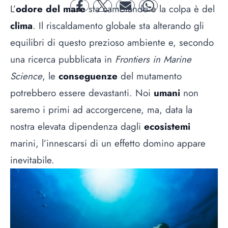
L’
odore del mare
sta cambiando e la colpa è del
facebook
twitter
mail
whatsapp
clima
. Il riscaldamento globale sta alterando gli
equilibri di questo prezioso ambiente e, secondo
una ricerca pubblicata in
Frontiers in Marine
Science
, le
conseguenze
del mutamento
potrebbero essere devastanti. Noi
umani
non
saremo i primi ad accorgercene, ma, data la
nostra elevata dipendenza dagli
ecosistemi
marini, l’innescarsi di un effetto domino appare
inevitabile.