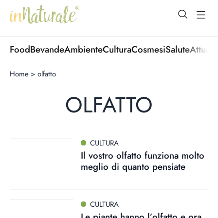
open Menu
open
Food
Bevande
Ambiente
Cultura
Cosmesi
Salute
Attuali
Home
>
olfatto
OLFATTO
CULTURA
Il vostro olfatto funziona molto
meglio di quanto pensiate
CULTURA
Le piante hanno l’olfatto e ora