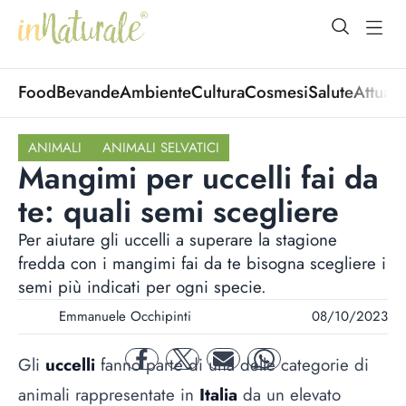
open Menu
open
Food
Bevande
Ambiente
Cultura
Cosmesi
Salute
Attuali
ANIMALI
ANIMALI SELVATICI
Mangimi per uccelli fai da
te: quali semi scegliere
Per aiutare gli uccelli a superare la stagione
fredda con i mangimi fai da te bisogna scegliere i
semi più indicati per ogni specie.
Emmanuele Occhipinti
08/10/2023
Gli
uccelli
fanno parte di una delle categorie di
facebook
twitter
mail
whatsapp
animali rappresentate in
Italia
da un elevato