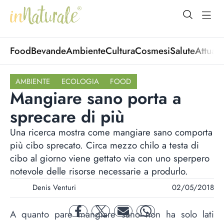
open Menu
open
Food
Bevande
Ambiente
Cultura
Cosmesi
Salute
Attuali
AMBIENTE
ECOLOGIA
FOOD
Mangiare sano porta a
sprecare di più
Una ricerca mostra come mangiare sano comporta
più cibo sprecato. Circa mezzo chilo a testa di
cibo al giorno viene gettato via con uno sperpero
notevole delle risorse necessarie a produrlo.
Denis Venturi
02/05/2018
A quanto pare mangiare sano non ha solo lati
facebook
twitter
mail
whatsapp