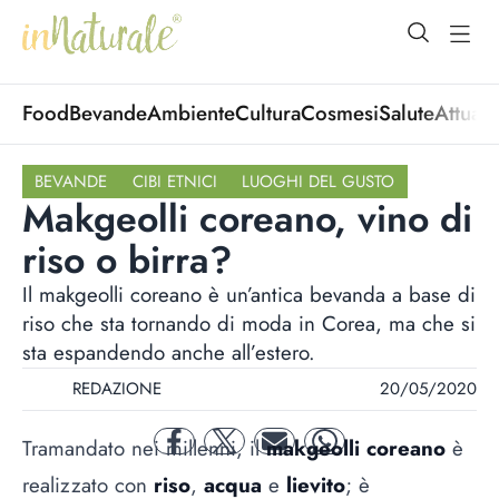
open Menu
open
Food
Bevande
Ambiente
Cultura
Cosmesi
Salute
Attuali
BEVANDE
CIBI ETNICI
LUOGHI DEL GUSTO
Makgeolli coreano, vino di
riso o birra?
Il makgeolli coreano è un’antica bevanda a base di
riso che sta tornando di moda in Corea, ma che si
sta espandendo anche all’estero.
REDAZIONE
20/05/2020
Tramandato nei millenni, il
makgeolli coreano
è
facebook
twitter
mail
whatsapp
realizzato con
riso
,
acqua
e
lievito
; è