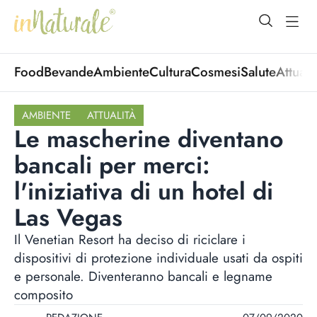
open Menu
open
Food
Bevande
Ambiente
Cultura
Cosmesi
Salute
Attuali
AMBIENTE
ATTUALITÀ
Le mascherine diventano
bancali per merci:
l'iniziativa di un hotel di
Las Vegas
Il Venetian Resort ha deciso di riciclare i
dispositivi di protezione individuale usati da ospiti
e personale. Diventeranno bancali e legname
composito