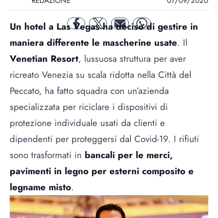
REDAZIONE
07/09/2020
Un hotel a Las Vegas ha deciso di gestire in
facebook
twitter
mail
whatsapp
maniera differente le mascherine usate
. Il
Venetian Resort
, lussuosa struttura per aver
ricreato Venezia su scala ridotta nella Città del
Peccato, ha fatto squadra con un’azienda
specializzata per riciclare i dispositivi di
protezione individuale usati da clienti e
dipendenti per proteggersi dal Covid-19. I rifiuti
sono trasformati in
bancali per le merci,
pavimenti in legno per esterni composito e
legname misto
.