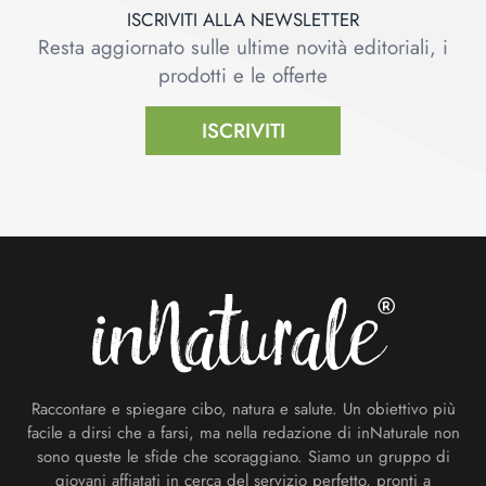
ISCRIVITI ALLA NEWSLETTER
Resta aggiornato sulle ultime novità editoriali, i
prodotti e le offerte
ISCRIVITI
Footer
Raccontare e spiegare cibo, natura e salute. Un obiettivo più
facile a dirsi che a farsi, ma nella redazione di inNaturale non
sono queste le sfide che scoraggiano. Siamo un gruppo di
giovani affiatati in cerca del servizio perfetto, pronti a