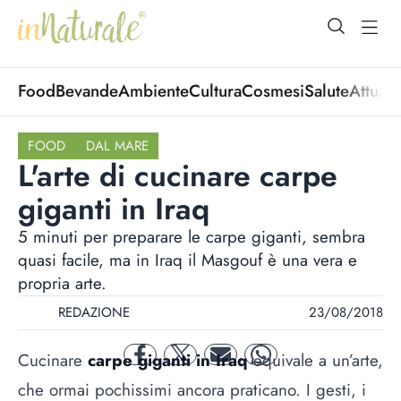
open Menu
open
Food
Bevande
Ambiente
Cultura
Cosmesi
Salute
Attuali
FOOD
DAL MARE
L'arte di cucinare carpe
giganti in Iraq
5 minuti per preparare le carpe giganti, sembra
quasi facile, ma in Iraq il Masgouf è una vera e
propria arte.
REDAZIONE
23/08/2018
Cucinare
carpe giganti in Iraq
equivale a un’arte,
facebook
twitter
mail
whatsapp
che ormai pochissimi ancora praticano. I gesti, i