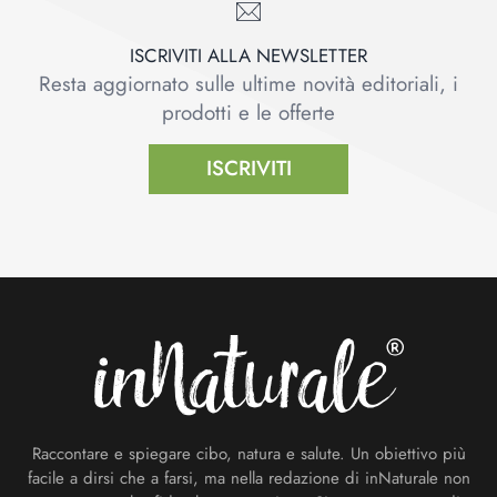
ISCRIVITI ALLA NEWSLETTER
Resta aggiornato sulle ultime novità editoriali, i
prodotti e le offerte
ISCRIVITI
Footer
Raccontare e spiegare cibo, natura e salute. Un obiettivo più
facile a dirsi che a farsi, ma nella redazione di inNaturale non