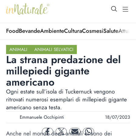
open Menu
open
Food
Bevande
Ambiente
Cultura
Cosmesi
Salute
Attuali
ANIMALI
ANIMALI SELVATICI
La strana predazione del
millepiedi gigante
americano
Ogni estate sull’isola di Tuckernuck vengono
ritrovati numerosi esemplari di millepiedi gigante
americano senza testa.
Emmanuele Occhipinti
18/07/2023
Anche nel mondo degli animali ci sono dei
facebook
twitter
mail
whatsapp