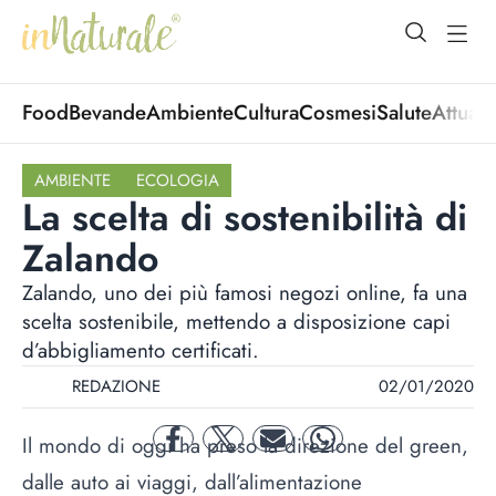
open Menu
open
Food
Bevande
Ambiente
Cultura
Cosmesi
Salute
Attuali
AMBIENTE
ECOLOGIA
La scelta di sostenibilità di
Zalando
Zalando, uno dei più famosi negozi online, fa una
scelta sostenibile, mettendo a disposizione capi
d’abbigliamento certificati.
REDAZIONE
02/01/2020
Il mondo di oggi ha preso la direzione del green,
facebook
twitter
mail
whatsapp
dalle auto ai viaggi, dall’alimentazione