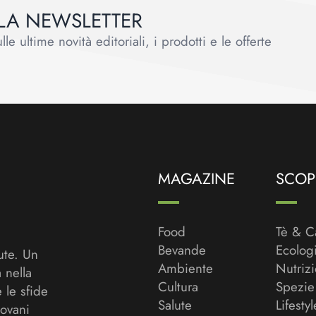
ALLA NEWSLETTER
le ultime novità editoriali, i prodotti e le offerte
MAGAZINE
SCOPR
Food
Tè & C
Bevande
Ecolog
ute. Un
Ambiente
Nutriz
a nella
Cultura
Spezie
 le sfide
Salute
Lifestyl
ovani