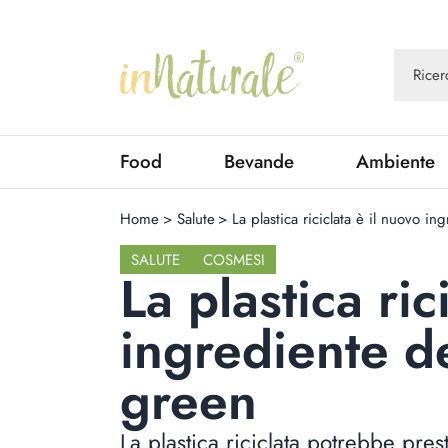
Food
Bevande
Ambiente
Home
>
Salute
>
La plastica riciclata è il nuovo i
SALUTE
COSMESI
La plastica ric
ingrediente d
green
La plastica riciclata potrebbe pre