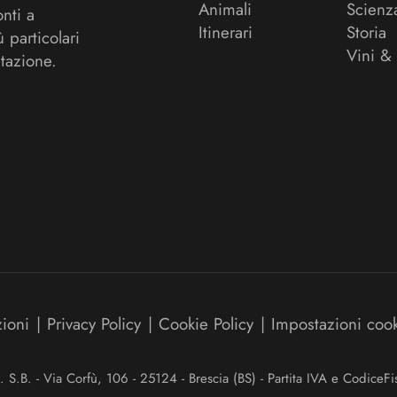
Animali
Scienz
onti a
Itinerari
Storia
ù particolari
Vini &
tazione.
zioni
|
Privacy Policy
|
Cookie Policy
|
Impostazioni coo
.B. - Via Corfù, 106 - 25124 - Brescia (BS) - Partita IVA e Codice