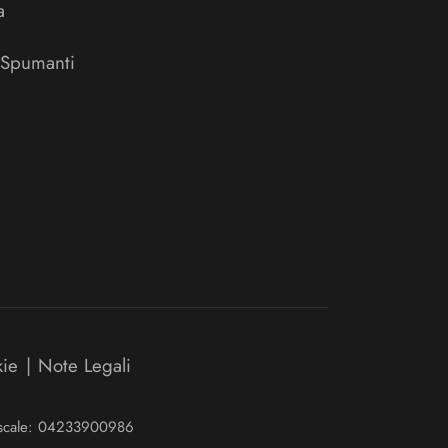
a
 Spumanti
kie
|
Note Legali
Fiscale: 04233900986