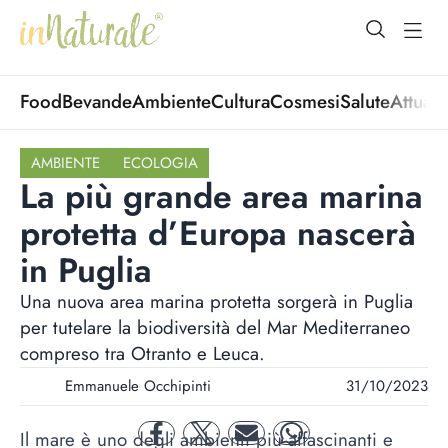
open Menu
open
Food
Bevande
Ambiente
Cultura
Cosmesi
Salute
Attuali
AMBIENTE
ECOLOGIA
La più grande area marina
protetta d’Europa nascerà
in Puglia
Una nuova area marina protetta sorgerà in Puglia
per tutelare la biodiversità del Mar Mediterraneo
compreso tra Otranto e Leuca.
Emmanuele Occhipinti
31/10/2023
Il mare è uno degli ambienti più affascinanti e
facebook
twitter
mail
whatsapp