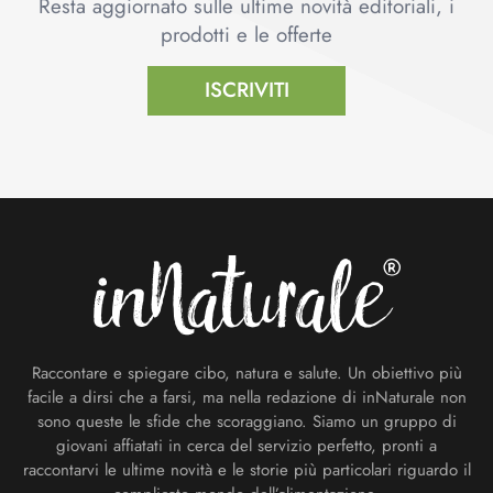
Resta aggiornato sulle ultime novità editoriali, i
prodotti e le offerte
ISCRIVITI
Footer
Raccontare e spiegare cibo, natura e salute. Un obiettivo più
facile a dirsi che a farsi, ma nella redazione di inNaturale non
sono queste le sfide che scoraggiano. Siamo un gruppo di
giovani affiatati in cerca del servizio perfetto, pronti a
raccontarvi le ultime novità e le storie più particolari riguardo il