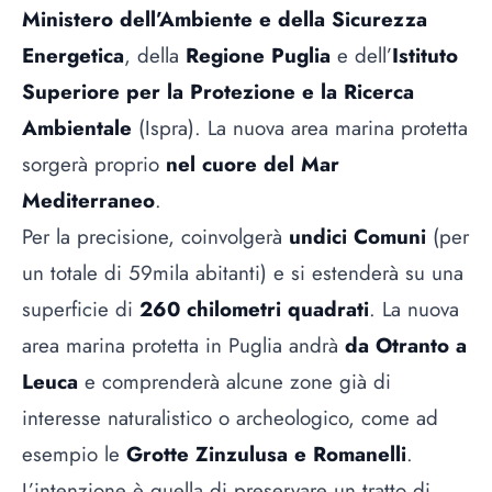
Ministero dell’Ambiente e della Sicurezza
Energetica
, della
Regione Puglia
e dell’
Istituto
Superiore per la Protezione e la Ricerca
Ambientale
(Ispra). La nuova area marina protetta
sorgerà proprio
nel cuore del Mar
Mediterraneo
.
Per la precisione, coinvolgerà
undici Comuni
(per
un totale di 59mila abitanti) e si estenderà su una
superficie di
260 chilometri quadrati
. La nuova
area marina protetta in Puglia andrà
da Otranto a
Leuca
e comprenderà alcune zone già di
interesse naturalistico o archeologico, come ad
esempio le
Grotte Zinzulusa e Romanelli
.
L’intenzione è quella di preservare un tratto di