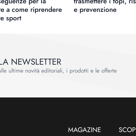
seguenze per la
trasmettere i topi, ri
te a come riprendere
e prevenzione
re sport
ALLA NEWSLETTER
le ultime novità editoriali, i prodotti e le offerte
MAGAZINE
SCOPR