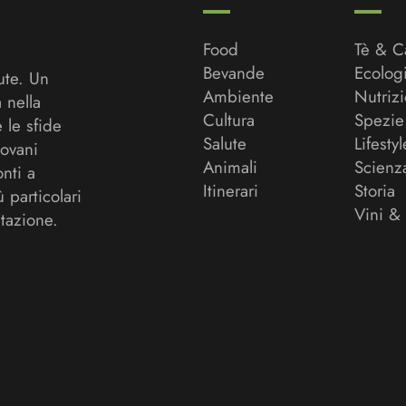
Food
Tè & C
Bevande
Ecolog
ute. Un
Ambiente
Nutriz
a nella
Cultura
Spezie
 le sfide
Salute
Lifestyl
ovani
Animali
Scienz
onti a
Itinerari
Storia
ù particolari
Vini &
tazione.