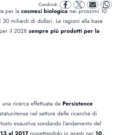
Condividi
facebook
twitter
mail
whatsapp
ta per la
cosmesi biologica
nei prossimi 10
i 30 miliardi di dollari. Le ragioni alla base
 per il 2028
sempre più prodotti per la
i una ricerca effettuata da
Persistence
statunitense nel settore delle ricerche di
iuttosto esaustiva sondando l’andamento del
13 al 2017
proiettandolo in avanti nei
10