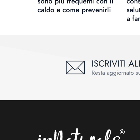
sono più frequenti con il
con
caldo e come prevenirli
salu
a fa
ISCRIVITI 
Resta aggiornato sul
Footer