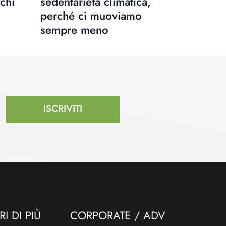
schi
sedentarietà climatica,
perché ci muoviamo
sempre meno
ISCRIVITI
I DI PIÙ
CORPORATE / ADV