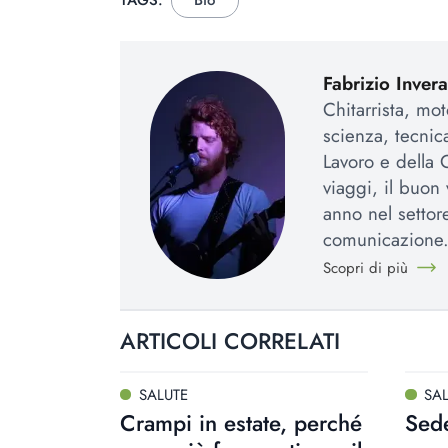
TAGS:
Bio
Fabrizio Invera
Chitarrista, mo
scienza, tecnic
Lavoro e della
viaggi, il buon
anno nel settor
comunicazione
Scopri di più
ARTICOLI CORRELATI
SALUTE
SA
Crampi in estate, perché
Sede