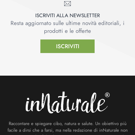
ISCRIVITI ALLA NEWSLETTER
Resta aggiornato sulle ultime novità editoriali, i
prodotti e le offerte
ISCRIVITI
Footer
Raccontare e spiegare cibo, natura e salute. Un obiettivo più
facile a dirsi che a farsi, ma nella redazione di inNaturale non