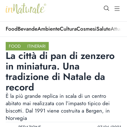
open Menu
open
Food
Bevande
Ambiente
Cultura
Cosmesi
Salute
Attuali
FOOD
ITINERARI
La città di pan di zenzero
in miniatura. Una
tradizione di Natale da
record
È la più grande replica in scala di un centro
abitato mai realizzata con l’impasto tipico dei
biscotti. Dal 1991 viene costruita a Bergen, in
Norvegia