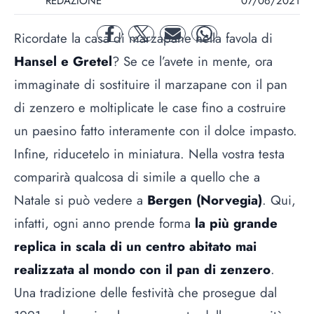
REDAZIONE
07/06/2021
Ricordate la casa di marzapane nella favola di
facebook
twitter
mail
whatsapp
Hansel e Gretel
? Se ce l’avete in mente, ora
immaginate di sostituire il marzapane con il pan
di zenzero e moltiplicate le case fino a costruire
un paesino fatto interamente con il dolce impasto.
Infine, riducetelo in miniatura. Nella vostra testa
comparirà qualcosa di simile a quello che a
Natale si può vedere a
Bergen (Norvegia)
. Qui,
infatti, ogni anno prende forma
la più grande
replica in scala di un centro abitato mai
realizzata al mondo con il pan di zenzero
.
Una tradizione delle festività che prosegue dal