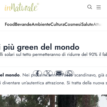
open Menu
open
Food
Bevande
Ambiente
Cultura
Cosmesi
Salute
Attuali
li più green del mondo
lli solari sul tetto permetteranno di ridurre del 90% il 
 del mondo
. Nei prossimi anni il Paese scandinavo, già a
facebook
twitter
mail
whatsapp
diventare un’autentica attrazione. Si tratta della nuova