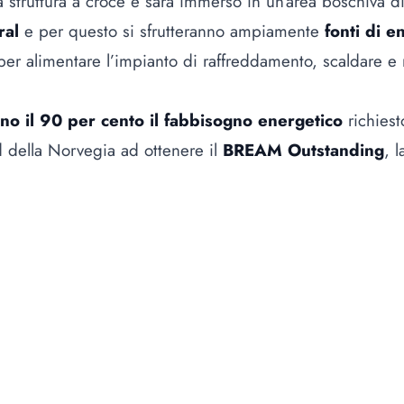
 struttura a croce e sarà immerso in un’area boschiva di
ral
e per questo si sfrutteranno ampiamente
fonti di e
per alimentare l’impianto di raffreddamento, scaldare e 
eno il 90 per cento il fabbisogno energetico
richiest
rd della Norvegia ad ottenere il
BREAM Outstanding
, 