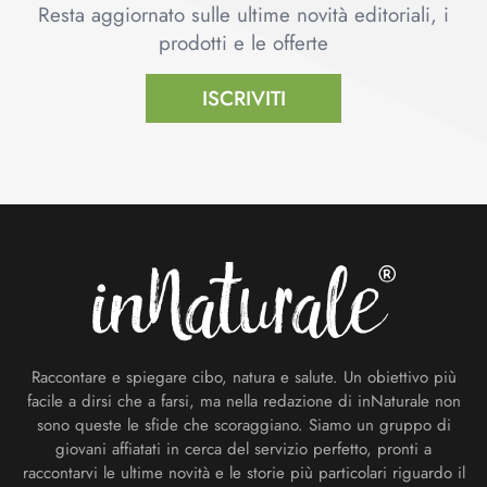
Resta aggiornato sulle ultime novità editoriali, i
prodotti e le offerte
ISCRIVITI
Footer
Raccontare e spiegare cibo, natura e salute. Un obiettivo più
facile a dirsi che a farsi, ma nella redazione di inNaturale non
sono queste le sfide che scoraggiano. Siamo un gruppo di
giovani affiatati in cerca del servizio perfetto, pronti a
raccontarvi le ultime novità e le storie più particolari riguardo il