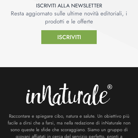
ISCRIVITI ALLA NEWSLETTER
Resta aggiornato sulle ultime novità editoriali, i
prodotti e le offerte
ISCRIVITI
Footer
Raccontare e spiegare cibo, natura e salute. Un obiettivo più
facile a dirsi che a farsi, ma nella redazione di inNaturale non
sono queste le sfide che scoraggiano. Siamo un gruppo di
giovani affiatati in cerca del servizio perfetto, pronti a