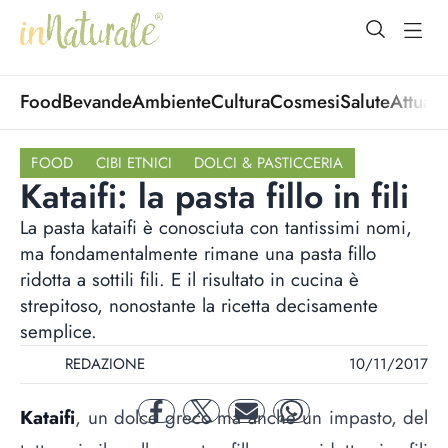
open Menu
open
Food
Bevande
Ambiente
Cultura
Cosmesi
Salute
Attuali
FOOD
CIBI ETNICI
DOLCI & PASTICCERIA
Kataifi: la pasta fillo in fili
La pasta kataifi è conosciuta con tantissimi nomi,
ma fondamentalmente rimane una pasta fillo
ridotta a sottili fili. E il risultato in cucina è
strepitoso, nonostante la ricetta decisamente
semplice.
REDAZIONE
10/11/2017
Kataifi
, un dolce greco ma anche un impasto, del
facebook
twitter
mail
whatsapp