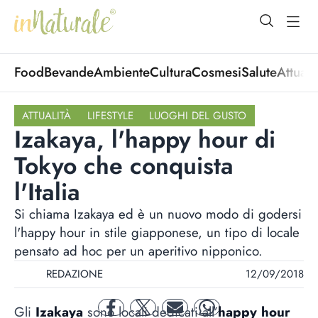
open Menu
open
Food
Bevande
Ambiente
Cultura
Cosmesi
Salute
Attuali
ATTUALITÀ
LIFESTYLE
LUOGHI DEL GUSTO
Izakaya, l'happy hour di
Tokyo che conquista
l'Italia
Si chiama Izakaya ed è un nuovo modo di godersi
l'happy hour in stile giapponese, un tipo di locale
pensato ad hoc per un aperitivo nipponico.
REDAZIONE
12/09/2018
Gli
Izakaya
sono locali dedicati all’
happy hour
facebook
twitter
mail
whatsapp