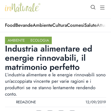
open Menu
open
Food
Bevande
Ambiente
Cultura
Cosmesi
Salute
Attuali
AMBIENTE
ECOLOGIA
Industria alimentare ed
energie rinnovabili, il
matrimonio perfetto
L’industria alimentare e le energie rinnovabili sono
un’accoppiata vincente per varie ragioni e i
produttori se ne stanno lentamente rendendo
conto.
REDAZIONE
12/09/2019