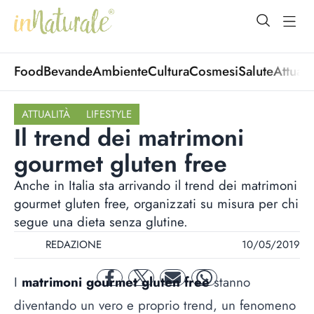
open Menu
open
Food
Bevande
Ambiente
Cultura
Cosmesi
Salute
Attuali
ATTUALITÀ
LIFESTYLE
Il trend dei matrimoni
gourmet gluten free
Anche in Italia sta arrivando il trend dei matrimoni
gourmet gluten free, organizzati su misura per chi
segue una dieta senza glutine.
REDAZIONE
10/05/2019
I
matrimoni gourmet gluten free
stanno
facebook
twitter
mail
whatsapp
diventando un vero e proprio trend, un fenomeno