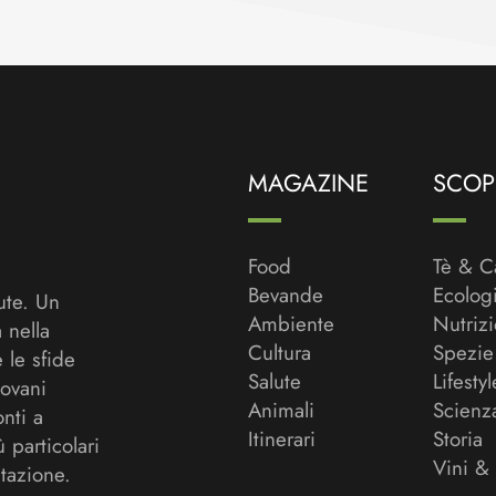
MAGAZINE
SCOPR
Food
Tè & C
Bevande
Ecolog
ute. Un
Ambiente
Nutriz
a nella
Cultura
Spezie
 le sfide
Salute
Lifestyl
ovani
Animali
Scienz
onti a
Itinerari
Storia
ù particolari
Vini &
tazione.