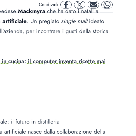
Condividi
facebook
twitter
mail
whatsapp
 svedese
Mackmyra
che ha dato i natali al
 artificiale
. Un pregiato
single malt
ideato
’azienda, per incontrare i gusti della storica
le in cucina: il computer inventa ricette mai
e: il futuro in distilleria
a artificiale nasce dalla collaborazione della