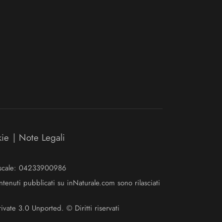
kie
|
Note Legali
Fiscale: 04233900986
ntenuti pubblicati su inNaturale.com sono rilasciati
ate 3.0 Unported. © Diritti riservati