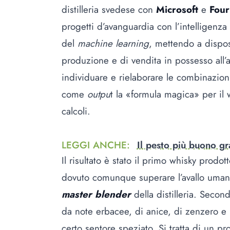
distilleria svedese con
Microsoft
e
Four
progetti d’avanguardia con l’intelligenza ar
del
machine learning
, mettendo a dispos
produzione e di vendita in possesso all’
individuare e rielaborare le combinazioni
come
outpu
t la «formula magica» per il 
calcoli.
LEGGI ANCHE
:
Il pesto più buono graz
Il risultato è stato il primo whisky prodotto
dovuto comunque superare l’avallo uman
master blender
della distilleria. Second
da note erbacee, di anice, di zenzero 
certo sentore speziato. Si tratta di un p