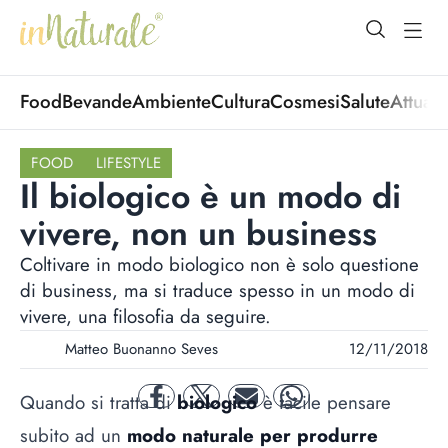
open Menu
open
Food
Bevande
Ambiente
Cultura
Cosmesi
Salute
Attuali
FOOD
LIFESTYLE
Il biologico è un modo di
vivere, non un business
Coltivare in modo biologico non è solo questione
di business, ma si traduce spesso in un modo di
vivere, una filosofia da seguire.
Matteo Buonanno Seves
12/11/2018
Quando si tratta di
biologico
è facile pensare
facebook
twitter
mail
whatsapp
subito ad un
modo naturale per produrre