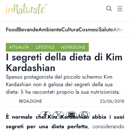
open Menu
open
Food
Bevande
Ambiente
Cultura
Cosmesi
Salute
Attuali
ATTUALITÀ
LIFESTYLE
NUTRIZIONE
I segreti della dieta di Kim
Kardashian
Spesso protagonista del piccolo schermo Kim
Kardashian non è gelosa dei segreti della sua
dieta: li ha raccontati proprio la sua nutrizionista.
REDAZIONE
23/06/2018
È normale che Kim Kardashian abbia i suoi
facebook
twitter
mail
whatsapp
segreti per una dieta perfetta
, considerando