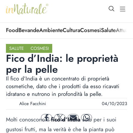
open Menu
open
Food
Bevande
Ambiente
Cultura
Cosmesi
Salute
Attuali
SALUTE
COSMESI
Fico d’India: le proprietà
per la pelle
Il fico d’India è un concentrato di proprietà
cosmetiche, dato che i prodotti da esso ricavati
idratano e nutrono in profondità la pelle.
Alice Facchini
04/10/2023
Molti conoscono il
fico d’India
solo per i suoi
facebook
twitter
mail
whatsapp
gustosi frutti, ma la verità è che la pianta può