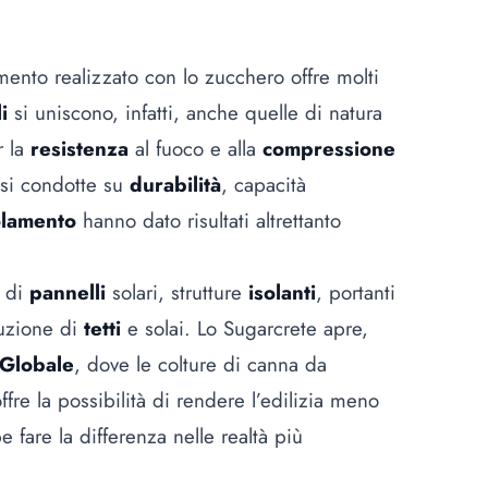
mento realizzato con lo zucchero offre molti
li
si uniscono, infatti, anche quelle di natura
r la
resistenza
al fuoco e alla
compressione
isi condotte su
durabilità
, capacità
olamento
hanno dato risultati altrettanto
e di
pannelli
solari, strutture
isolanti
, portanti
uzione di
tetti
e solai. Lo Sugarcrete apre,
Globale
, dove le colture di canna da
fre la possibilità di rendere l’edilizia meno
e fare la differenza nelle realtà più