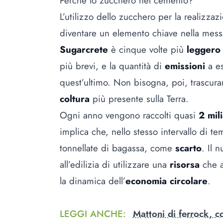
Perché lo zucchero nel cemento?
L’utilizzo dello zucchero per la realizz
diventare un elemento chiave nella messa
Sugarcrete
è cinque volte più
legger
più brevi, e la quantità di
emissioni
a e
quest’ultimo. Non bisogna, poi, trascurar
coltura
più presente sulla Terra.
Ogni anno vengono raccolti quasi
2 mil
implica che, nello stesso intervallo di t
tonnellate di bagassa, come
scarto
. Il 
all’edilizia di utilizzare una
risorsa
che a
la dinamica dell’
economia circolare
.
LEGGI ANCHE
:
Mattoni di ferrock, c