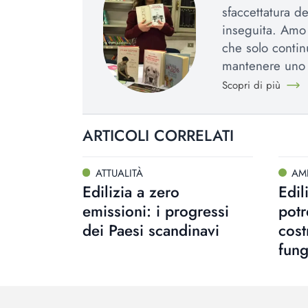
sfaccettatura d
inseguita. Amo l
che solo contin
mantenere uno 
Scopri di più
ARTICOLI CORRELATI
ATTUALITÀ
AM
Edilizia a zero
Edil
emissioni: i progressi
pot
dei Paesi scandinavi
cost
fung