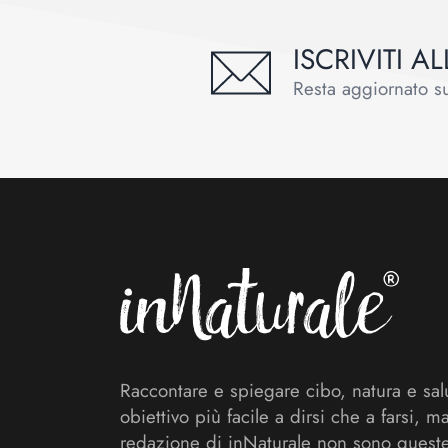
ISCRIVITI 
Resta aggiornato sul
Footer
Raccontare e spiegare cibo, natura e sal
obiettivo più facile a dirsi che a farsi, m
redazione di inNaturale non sono queste