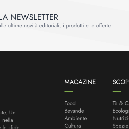
ALLA NEWSLETTER
le ultime novità editoriali, i prodotti e le offerte
MAGAZINE
SCOPR
Food
Tè & C
Bevande
Ecolog
ute. Un
Ambiente
Nutriz
a nella
Cultura
Spezie
 le sfide