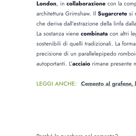
London
, in
collaborazione
con la comp
architettura Grimshaw. Il
Sugarcrete
si 
che deriva dall’estrazione della linfa da
La sostanza viene
combinata
con altri l
sostenibili di quelli tradizionali. La for
precisione di un parallelepipedo romboi
autoportanti. L’
acciaio
rimane presente m
LEGGI ANCHE
:
Cemento al grafene, l