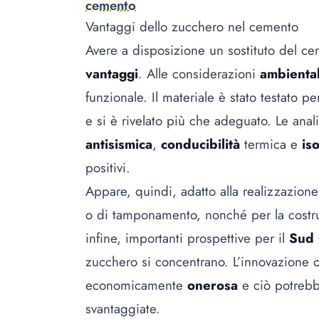
cemento
Vantaggi dello zucchero nel cemento
Avere a disposizione un sostituto del ce
vantaggi
. Alle considerazioni
ambienta
funzionale. Il materiale è stato testato pe
e si è rivelato più che adeguato. Le anal
antisismica
,
conducibilità
termica e
is
positivi.
Appare, quindi, adatto alla realizzazion
o di tamponamento, nonché per la costr
infine, importanti prospettive per il
Sud 
zucchero si concentrano. L’innovazione of
economicamente
onerosa
e ciò potrebb
svantaggiate.