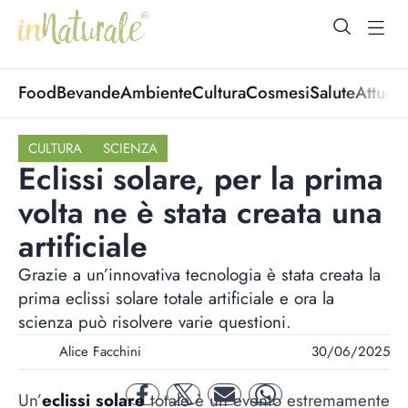
open Menu
open
Food
Bevande
Ambiente
Cultura
Cosmesi
Salute
Attuali
CULTURA
SCIENZA
Eclissi solare, per la prima
volta ne è stata creata una
artificiale
Grazie a un’innovativa tecnologia è stata creata la
prima eclissi solare totale artificiale e ora la
scienza può risolvere varie questioni.
Alice Facchini
30/06/2025
Un’
eclissi solare
totale è un evento estremamente
facebook
twitter
mail
whatsapp