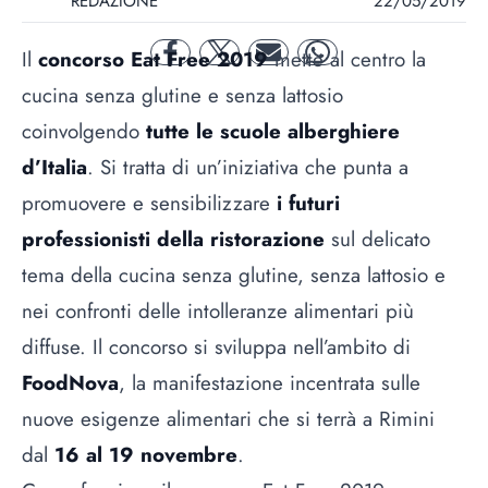
REDAZIONE
22/05/2019
Il
concorso Eat Free 2019
mette al centro la
facebook
twitter
mail
whatsapp
cucina senza glutine e senza lattosio
coinvolgendo
tutte le scuole alberghiere
d’Italia
.
Si tratta di un’iniziativa che punta a
promuovere e sensibilizzare
i futuri
professionisti della ristorazione
sul delicato
tema della cucina senza glutine, senza lattosio e
nei confronti delle intolleranze alimentari più
diffuse
. Il concorso si sviluppa nell’ambito di
FoodNova
, la manifestazione incentrata sulle
nuove esigenze alimentari che si terrà a Rimini
dal
16 al 19 novembre
.