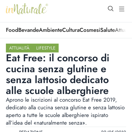
open Menu
open
Food
Bevande
Ambiente
Cultura
Cosmesi
Salute
Attuali
ATTUALITÀ
LIFESTYLE
Eat Free: il concorso di
cucina senza glutine e
senza lattosio dedicato
alle scuole alberghiere
Aprono le iscrizioni al concorso Eat Free 2019,
dedicato alla cucina senza glutine e senza lattosio
aperto a tutte le scuole alberghiere ispirato
all’idea del «naturalmente senza».