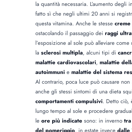
la quantità necessaria. L’aumento degli im
fatto sì che negli ultimi 20 anni si regi
questa vitamina. Anche le stesse
creme 
ostacolando il passaggio dei
raggi ultra
l’esposizione al sole può alleviare come 
la
sclerosi multipla
, alcuni tipi di
canc
malattie cardiovascolari
,
malattie dell
autoimmuni
e
malattie del sistema res
Al contrario, poca luce può causare non
anche gli stessi sintomi di una dieta squi
comportamenti compulsivi
. Detto ciò,
lungo tempo al sole e procedere gradualm
le
ore più indicate
sono: in inverno
tra
del pomeriggio
, in estate invece
dalle 