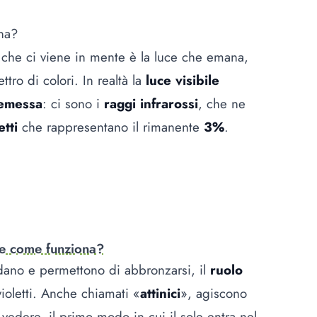
na?
che ci viene in mente è la luce che emana,
tro di colori. In realtà la
luce visibile
 emessa
: ci sono i
raggi infrarossi
, che ne
etti
che rappresentano il rimanente
3%
.
 e come funziona?
aldano e permettono di abbronzarsi, il
ruolo
violetti. Anche chiamati «
attinici
», agiscono
 vedere, il primo modo in cui il sole entra nel