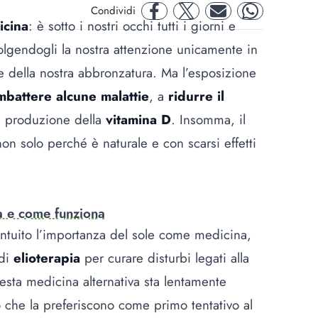
Condividi
facebook
twitter
mail
whatsapp
icina
: è sotto i nostri occhi tutti i giorni e
olgendogli la nostra attenzione unicamente in
le della nostra abbronzatura. Ma l’esposizione
mbattere alcune malattie
, a
ridurre il
a produzione della
vitamina D
. Insomma, il
non solo perché è naturale e con scarsi effetti
a e come funziona
 intuito l’importanza del sole come medicina,
 di
elioterapia
per curare disturbi legati alla
uesta medicina alternativa sta lentamente
o che la preferiscono come primo tentativo al