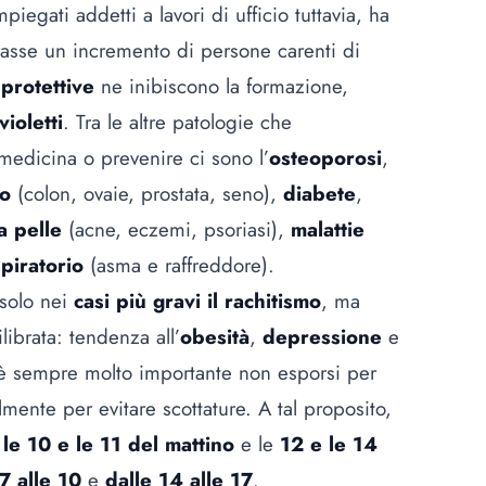
piegati addetti a lavori di ufficio tuttavia, ha
strasse un incremento di persone carenti di
protettive
ne inibiscono la formazione,
violetti
. Tra le altre patologie che
medicina o prevenire ci sono l’
osteoporosi
,
ro
(colon, ovaie, prostata, seno),
diabete
,
a pelle
(acne, eczemi, psoriasi),
malattie
piratorio
(asma e raffreddore).
 solo nei
casi più gravi il rachitismo
, ma
librata: tendenza all’
obesità
,
depressione
e
 è sempre molto importante non esporsi per
ente per evitare scottature. A tal proposito,
 le 10 e le 11 del mattino
e le
12 e le 14
7 alle 10
e
dalle 14 alle 17
.