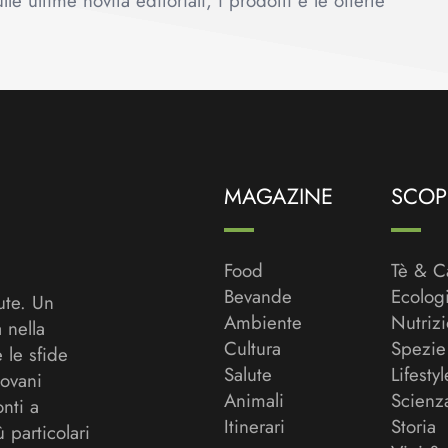
le ultime novità editoriali, i prodotti e le offerte
MAGAZINE
SCOPR
Food
Tè & C
Bevande
Ecolog
ute. Un
Ambiente
Nutriz
a nella
Cultura
Spezie
 le sfide
Salute
Lifestyl
ovani
Animali
Scienz
onti a
Itinerari
Storia
ù particolari