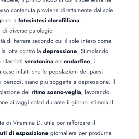
 esso contenuta proviene direttamente dal sole
gono la
fotosintesi clorofilliana
.
e di diverse patologie
ità di Ferrara secondo cui il sole inteso come
la lotta contro la
depressione
. Stimolando
 rilasciati
serotonina
ed
endorfine
, i
n caso infatti che le popolazioni dei paesi
i periodi, siano più soggette a depressione. Il
golazione del
ritmo sonno-veglia
, favorendo
ne ai raggi solari durante il giorno, stimola il
te di Vitamina D, utile per rafforzare il
uti di esposizione
giornaliera per produrne