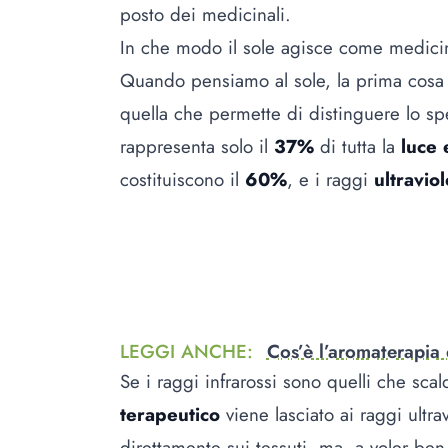
posto dei medicinali.
In che modo il sole agisce come medici
Quando pensiamo al sole, la prima cosa 
quella che permette di distinguere lo spet
rappresenta solo il
37%
di tutta la
luce
costituiscono il
60%
, e i raggi
ultraviol
LEGGI ANCHE
:
Cos’è l’aromaterapia
Se i raggi infrarossi sono quelli che sc
terapeutico
viene lasciato ai raggi ultra
direttamente sui tessuti, ma, a voler ben