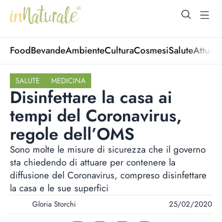
open Menu
open
Food
Bevande
Ambiente
Cultura
Cosmesi
Salute
Attuali
SALUTE
MEDICINA
Disinfettare la casa ai
tempi del Coronavirus,
regole dell’OMS
Sono molte le misure di sicurezza che il governo
sta chiedendo di attuare per contenere la
diffusione del Coronavirus, compreso disinfettare
la casa e le sue superfici
Gloria Storchi
25/02/2020