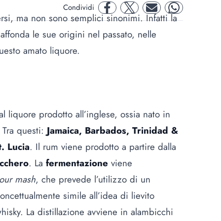
Condividi
facebook
twitter
mail
whatsapp
tersi, ma non sono semplici sinonimi. Infatti la
affonda le sue origini nel passato, nelle
uesto amato liquore.
l liquore prodotto all’inglese, ossia nato in
 Tra questi:
Jamaica, Barbados, Trinidad &
. Lucia
. Il rum viene prodotto a partire dalla
cchero
. La
fermentazione
viene
our mash
, che prevede l’utilizzo di un
oncettualmente simile all’idea di lievito
hisky. La distillazione avviene in alambicchi