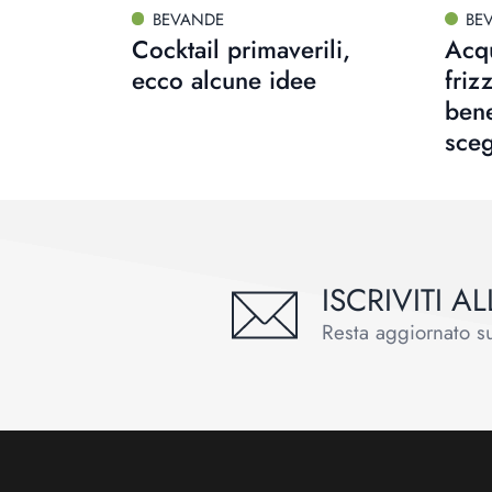
BEVANDE
BE
Cocktail primaverili,
Acqu
ecco alcune idee
friz
bene
sceg
ISCRIVITI 
Resta aggiornato sul
Footer