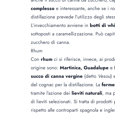
complesso
e interessante, anche se i ro
distillazione prevede l’utilizzo degli stes
L’invecchiamento avviene in
botti di w
sottoposti a caramellizzazione. Può capi
zucchero di canna.
Rhum
Con
rhum
ci si riferisce, invece, ai prod
origine sono:
Martinica, Guadalupe
e
succo di canna vergine
(detto
Vesou
) 
del cognac per la distillazione. La
ferme
tramite l’azione dei
lieviti naturali
, ma p
di lieviti selezionati. Si tratta di prodot
rispetto alle controparti spagnola e ingl