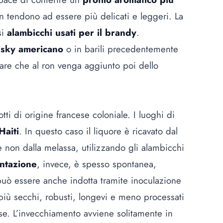
n tendono ad essere più delicati e leggeri. La
si
alambicchi usati per il brandy
.
hisky americano
o in barili precedentemente
tare che al ron venga aggiunto poi dello
otti di origine francese coloniale. I luoghi di
Haiti
. In questo caso il liquore è ricavato dal
e non dalla melassa, utilizzando gli alambicchi
ntazione
, invece, è spesso spontanea,
uò essere anche indotta tramite inoculazione
ti più secchi, robusti, longevi e meno processati
ese. L’invecchiamento avviene solitamente in