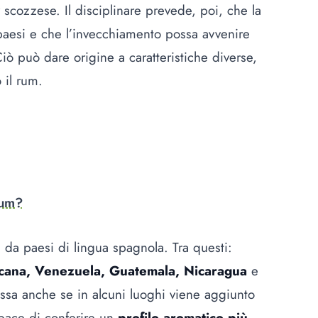
sky scozzese. Il disciplinare prevede, poi, che la
paesi e che l’invecchiamento possa avvenire
Ciò può dare origine a caratteristiche diverse,
 il rum.
Rum?
i da paesi di lingua spagnola. Tra questi:
icana, Venezuela, Guatemala, Nicaragua
e
assa anche se in alcuni luoghi viene aggiunto
pace di conferire un
profilo aromatico più