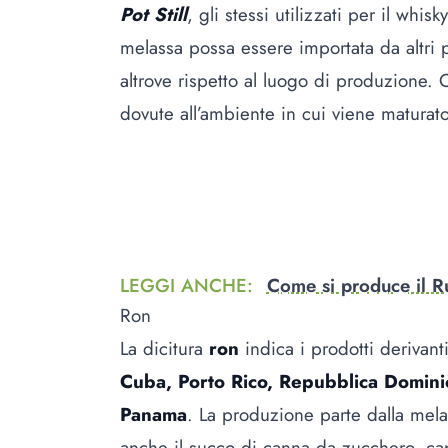
Pot Still
, gli stessi utilizzati per il whi
melassa possa essere importata da altri 
altrove rispetto al luogo di produzione. 
dovute all’ambiente in cui viene maturato
LEGGI ANCHE
:
Come si produce il 
Ron
La dicitura
ron
indica i prodotti derivant
Cuba, Porto Rico, Repubblica Domin
Panama
. La produzione parte dalla mel
anche il succo di canna da zucchero, ca