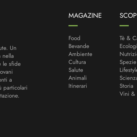
MAGAZINE
SCOPR
Food
Tè & C
Bevande
Ecolog
ute. Un
Ambiente
Nutriz
a nella
Cultura
Spezie
 le sfide
Salute
Lifestyl
ovani
Animali
Scienz
onti a
Itinerari
Storia
ù particolari
Vini &
tazione.