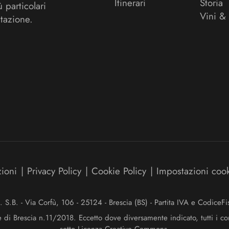
Itinerari
Storia
ù particolari
Vini &
tazione.
zioni
|
Privacy Policy
|
Cookie Policy
|
Impostazioni coo
.B. - Via Corfù, 106 - 25124 - Brescia (BS) - Partita IVA e Codice
e di Brescia n.11/2018. Eccetto dove diversamente indicato, tutti i co
sotto Licenza Creative Commons.