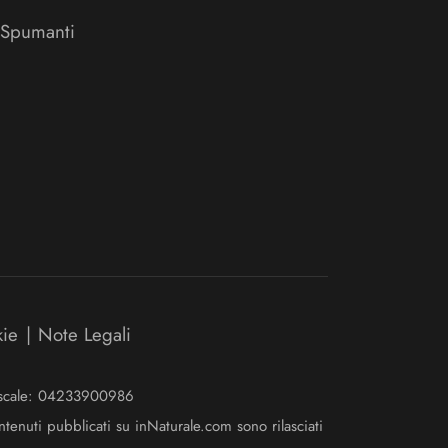
 Spumanti
kie
|
Note Legali
Fiscale: 04233900986
ntenuti pubblicati su inNaturale.com sono rilasciati