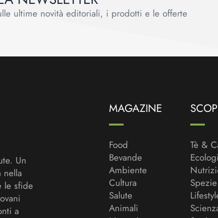
le ultime novità editoriali, i prodotti e le offerte
MAGAZINE
SCOPR
Food
Tè & C
Bevande
Ecolog
ute. Un
Ambiente
Nutriz
a nella
Cultura
Spezie
 le sfide
Salute
Lifestyl
ovani
Animali
Scienz
onti a