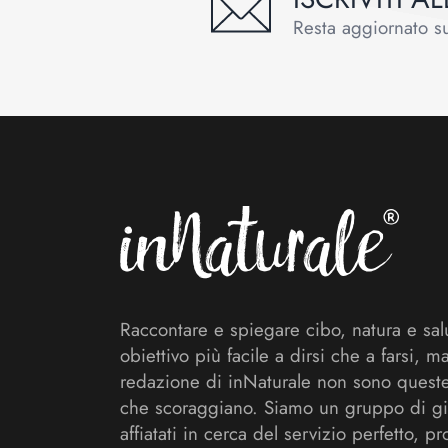
Resta aggiornato sul
Footer
Raccontare e spiegare cibo, natura e sal
obiettivo più facile a dirsi che a farsi, m
redazione di inNaturale non sono queste
che scoraggiano. Siamo un gruppo di gi
affiatati in cerca del servizio perfetto, pr