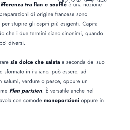
facebook
twitter
mail
whatsapp
ifferenza tra flan e soufflé
è una nozione
reparazioni di origine francese sono
e per stupire gli ospiti più esigenti. Capita
do che i due termini siano sinonimi, quando
po’ diversi.
arare
sia dolce che salata
a seconda del suo
me sformato in italiano, può essere, ad
n salumi, verdure o pesce, oppure un
come
Flan parisien
. È versatile anche nel
 tavola con comode
monoporzioni
oppure in