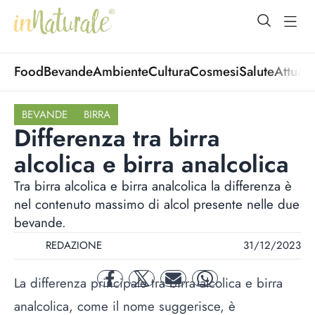
open Menu
open
Food
Bevande
Ambiente
Cultura
Cosmesi
Salute
Attuali
BEVANDE
BIRRA
Differenza tra birra
alcolica e birra analcolica
Tra birra alcolica e birra analcolica la differenza è
nel contenuto massimo di alcol presente nelle due
bevande.
REDAZIONE
31/12/2023
La differenza principale tra birra alcolica e birra
facebook
twitter
mail
whatsapp
analcolica, come il nome suggerisce, è