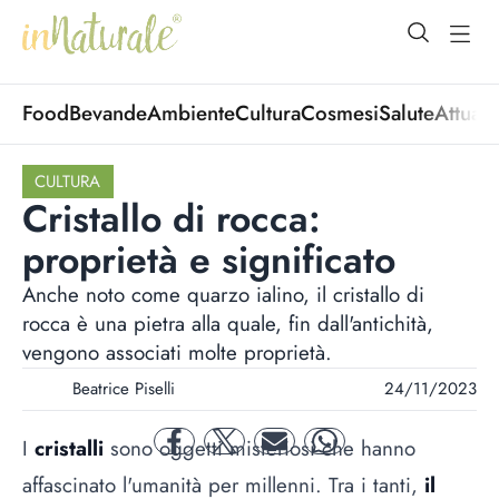
open Menu
open
Food
Bevande
Ambiente
Cultura
Cosmesi
Salute
Attuali
CULTURA
Cristallo di rocca:
proprietà e significato
Anche noto come quarzo ialino, il cristallo di
rocca è una pietra alla quale, fin dall'antichità,
vengono associati molte proprietà.
Beatrice Piselli
24/11/2023
I
cristalli
sono oggetti misteriosi che hanno
facebook
twitter
mail
whatsapp
affascinato l'umanità per millenni. Tra i tanti,
il