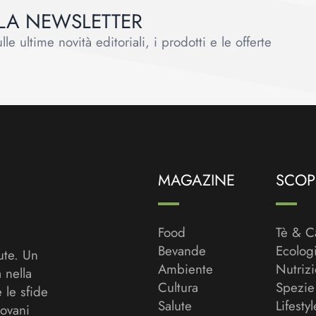
ALLA NEWSLETTER
le ultime novità editoriali, i prodotti e le offerte
MAGAZINE
SCOPR
Food
Tè & C
Bevande
Ecolog
ute. Un
Ambiente
Nutriz
a nella
Cultura
Spezie
 le sfide
Salute
Lifestyl
ovani