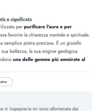
età e significato
tilizzata per
purificare l'aura e per
sa favorire la chiarezza mentale e spirituale.
a semplice pietra preziosa. È un gioiello
La sua bellezza, la sua origine geologica
endono
una delle gemme più ammirate al
ietre
 in Ingegneria mi sono allontanata dai