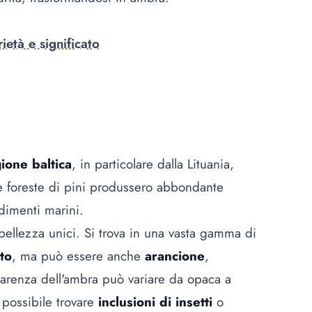
ietà e significato
ione baltica
, in particolare dalla Lituania,
che foreste di pini produssero abbondante
sedimenti marini.
 bellezza unici. Si trova in una vasta gamma di
ato
, ma può essere anche
arancione
,
parenza dell'ambra può variare da opaca a
possibile trovare
inclusioni di insetti
o