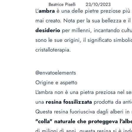
Beatrice Piselli
23/10/2023
L'
ambra
è una delle pietre preziose più 
mai creato. Nota per la sua bellezza e i
desiderio
per millenni, incantando cultu
sono le sue origini, il significato simbol
cristalloterapia.
@envatoelements
Origine e aspetto
L'ambra non è una pietra preziosa nel sens
una
resina fossilizzata
prodotta da anti
Questa resina fuoriusciva dagli alberi in 
"colla" naturale che proteggeva l'albe
di milioni di anni, questa resina si è in