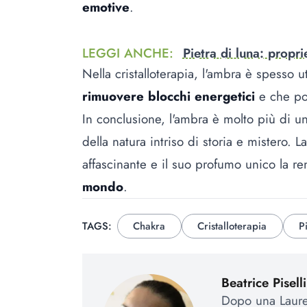
emotive
.
LEGGI ANCHE
:
Pietra di luna: propri
Nella cristalloterapia, l'ambra è spesso u
rimuovere blocchi energetici
e che pos
In conclusione, l'ambra è molto più di un
della natura intriso di storia e mistero. 
affascinante e il suo profumo unico la r
mondo
.
TAGS:
Chakra
Cristalloterapia
P
Beatrice Piselli
Dopo una Laurea