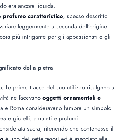
ando era ancora liquida.
uo
profumo caratteristico
, spesso descritto
ariare leggermente a seconda dell'origine
cora più intrigante per gli appassionati e gli
nificato della pietra
a. Le prime tracce del suo utilizzo risalgono a
viltà ne facevano
oggetti ornamentali e
cia e Roma consideravano l'ambra un simbolo
reare gioielli, amuleti e profumi.
considerata sacra, ritenendo che contenesse il
mo
è uno dei sette tesori ed è associato alla