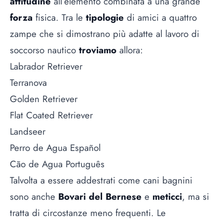
attitudine
all’elemento combinata a una grande
forza
fisica. Tra le
tipologie
di amici a quattro
zampe che si dimostrano più adatte al lavoro di
soccorso nautico
troviamo
allora:
Labrador Retriever
Terranova
Golden Retriever
Flat Coated Retriever
Landseer
Perro de Agua Español
Cão de Agua Português
Talvolta a essere addestrati come cani bagnini
sono anche
Bovari del Bernese
e
meticci
, ma si
tratta di circostanze meno frequenti. Le