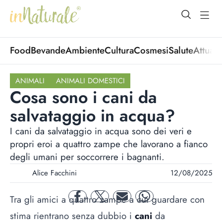
open Menu
open
Food
Bevande
Ambiente
Cultura
Cosmesi
Salute
Attuali
ANIMALI
ANIMALI DOMESTICI
Cosa sono i cani da
salvataggio in acqua?
I cani da salvataggio in acqua sono dei veri e
propri eroi a quattro zampe che lavorano a fianco
degli umani per soccorrere i bagnanti.
Alice Facchini
12/08/2025
Tra gli amici a quattro zampe a cui guardare con
facebook
twitter
mail
whatsapp
stima rientrano senza dubbio i
cani
da