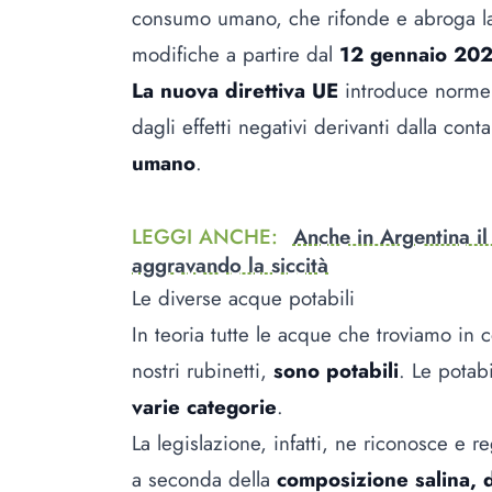
consumo umano, che rifonde e abroga la
modifiche a partire dal
12 gennaio 20
La nuova direttiva UE
introduce norme 
dagli effetti negativi derivanti dalla co
umano
.
LEGGI ANCHE
:
Anche in Argentina i
aggravando la siccità
Le diverse acque potabili
In teoria tutte le acque che troviamo i
nostri rubinetti,
sono potabili
. Le potab
varie categorie
.
La legislazione, infatti, ne riconosce e r
a seconda della
composizione salina, d