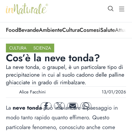
open Menu
open
Food
Bevande
Ambiente
Cultura
Cosmesi
Salute
Attuali
CULTURA
SCIENZA
Cos’è la neve tonda?
La neve tonda, o graupel, è un particolare tipo di
precipitazione in cui al suolo cadono delle palline
ghiacciate in grado di rimbalzare.
Alice Facchini
13/01/2026
La
neve tonda
può imbiancare il paesaggio in
facebook
twitter
mail
whatsapp
modo tanto rapido quanto effimero. Questo
particolare fenomeno, conosciuto anche come