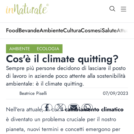
open Menu
open
Food
Bevande
Ambiente
Cultura
Cosmesi
Salute
Attuali
AMBIENTE
ECOLOGIA
Cos'è il climate quitting?
Sempre più persone decidono di lasciare il posto
di lavoro in aziende poco attente alla sostenibilità
ambientale: è il climate quitting.
Beatrice Piselli
07/09/2023
Nell'era attuale, in cui il
cambiamento climatico
facebook
twitter
mail
whatsapp
è diventato un problema cruciale per il nostro
pianeta, nuovi termini e concetti emergono per