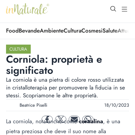
open Menu
open
Food
Bevande
Ambiente
Cultura
Cosmesi
Salute
Attuali
CULTURA
Corniola: proprietà e
significato
La corniola è una pietra di colore rosso utilizzata
in cristalloterapia per promuovere la fiducia in se
stessi. Scopriamone le altre proprietà.
Beatrice Piselli
18/10/2023
La corniola, nota anche come
cornalina
, è una
facebook
twitter
mail
whatsapp
pietra preziosa che deve il suo nome alla