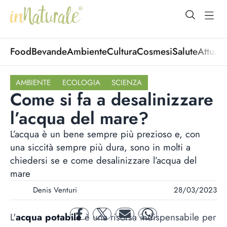
open Menu
open
Food
Bevande
Ambiente
Cultura
Cosmesi
Salute
Attuali
AMBIENTE
ECOLOGIA
SCIENZA
Come si fa a desalinizzare
l’acqua del mare?
L’acqua è un bene sempre più prezioso e, con
una siccità sempre più dura, sono in molti a
chiedersi se e come desalinizzare l’acqua del
mare
Denis Venturi
28/03/2023
L'
acqua
potabile
è una risorsa indispensabile per
facebook
twitter
mail
whatsapp