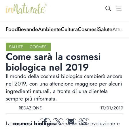
open Menu
open
Food
Bevande
Ambiente
Cultura
Cosmesi
Salute
Attuali
SALUTE
COSMESI
Come sarà la cosmesi
biologica nel 2019
Il mondo della cosmesi biologica cambierà ancora
nel 2019, con una attenzione maggiore per alcuni
ingredienti naturali, a fronte di una clientela
sempre più informata.
REDAZIONE
17/01/2019
La
cosmesi biologica
è in continua evoluzione e
facebook
twitter
mail
whatsapp