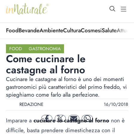
open Menu
open
Food
Bevande
Ambiente
Cultura
Cosmesi
Salute
Attuali
FOOD
GASTRONOMIA
Come cucinare le
castagne al forno
Cucinare le castagne al forno è uno dei momenti
gastronomici più caratteristici del primo freddo, vi
spieghiamo come farlo alla perfezione.
REDAZIONE
16/10/2018
Imparare a
cucinare le castagne al forno
non è
facebook
twitter
mail
whatsapp
difficile, basta prendere dimestichezza con il