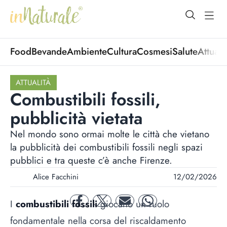
open Menu
open
Food
Bevande
Ambiente
Cultura
Cosmesi
Salute
Attuali
ATTUALITÀ
Combustibili fossili,
pubblicità vietata
Nel mondo sono ormai molte le città che vietano
la pubblicità dei combustibili fossili negli spazi
pubblici e tra queste c’è anche Firenze.
Alice Facchini
12/02/2026
I
combustibili fossili
giocano un ruolo
facebook
twitter
mail
whatsapp
fondamentale nella corsa del riscaldamento